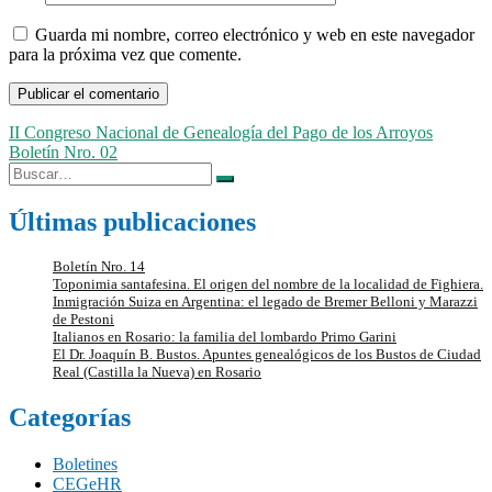
Guarda mi nombre, correo electrónico y web en este navegador
para la próxima vez que comente.
Navegación
II Congreso Nacional de Genealogía del Pago de los Arroyos
Boletín Nro. 02
de
Buscar:
entradas
Últimas publicaciones
Boletín Nro. 14
Toponimia santafesina. El origen del nombre de la localidad de Fighiera.
Inmigración Suiza en Argentina: el legado de Bremer Belloni y Marazzi
de Pestoni
Italianos en Rosario: la familia del lombardo Primo Garini
El Dr. Joaquín B. Bustos. Apuntes genealógicos de los Bustos de Ciudad
Real (Castilla la Nueva) en Rosario
Categorías
Boletines
CEGeHR