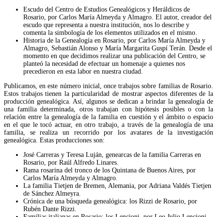
Escudo del Centro de Estudios Genealógicos y Heráldicos de
Rosario, por Carlos María Almeyda y Almagro. El autor, creador del
escudo que representa a nuestra institución, nos lo describe y
comenta la simbología de los elementos utilizados en el mismo.
Historia de la Genealogía en Rosario, por Carlos María Almeyda y
Almagro, Sebastián Alonso y María Margarita Guspí Terán. Desde el
momento en que decidimos realizar una publicación del Centro, se
planteó la necesidad de efectuar un homenaje a quienes nos
precedieron en esta labor en nuestra ciudad.
Publicamos, en este número inicial, once trabajos sobre familias de Rosario.
Estos trabajos tienen la particularidad de mostrar aspectos diferentes de la
producción genealógica. Así, algunos se dedican a brindar la genealogía de
una familia determinada, otros trabajan con hipótesis posibles o con la
relación entre la genealogía de la familia en cuestión y el ámbito o espacio
en el que le tocó actuar, en otro trabajo, a través de la genealogía de una
familia, se realiza un recorrido por los avatares de la investigación
genealógica. Estas producciones son:
José Carreras y Teresa Luján, genearcas de la familia Carreras en
Rosario, por Raúl Alfredo Linares.
Rama rosarina del tronco de los Quintana de Buenos Aires, por
Carlos María Almeyda y Almagro.
La familia Tietjen de Bremen, Alemania, por Adriana Valdés Tietjen
de Sánchez Almeyra.
Crónica de una búsqueda genealógica: los Rizzi de Rosario, por
Rubén Dante Rizzi.
Familias italianas en Rosario: los Lencioni, por Leo Julio Lencioni.