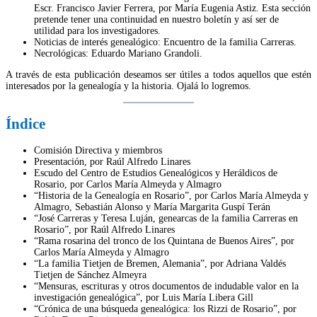
Escr. Francisco Javier Ferrera, por María Eugenia Astiz. Esta sección
pretende tener una continuidad en nuestro boletín y así ser de
utilidad para los investigadores.
Noticias de interés genealógico: Encuentro de la familia Carreras.
Necrológicas: Eduardo Mariano Grandoli.
A través de esta publicación deseamos ser útiles a todos aquellos que estén
interesados por la genealogía y la historia. Ojalá lo logremos.
Índice
Comisión Directiva y miembros
Presentación, por Raúl Alfredo Linares
Escudo del Centro de Estudios Genealógicos y Heráldicos de
Rosario, por Carlos María Almeyda y Almagro
“Historia de la Genealogía en Rosario”, por Carlos María Almeyda y
Almagro, Sebastián Alonso y María Margarita Guspí Terán
“José Carreras y Teresa Luján, genearcas de la familia Carreras en
Rosario”, por Raúl Alfredo Linares
“Rama rosarina del tronco de los Quintana de Buenos Aires”, por
Carlos María Almeyda y Almagro
“La familia Tietjen de Bremen, Alemania”, por Adriana Valdés
Tietjen de Sánchez Almeyra
“Mensuras, escrituras y otros documentos de indudable valor en la
investigación genealógica”, por Luis María Libera Gill
“Crónica de una búsqueda genealógica: los Rizzi de Rosario”, por