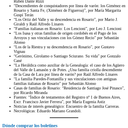
Rubén Dante Rizzi
“Descendientes de conquistadores por línea de varón: los Giménez en
Rosario y Santa Fe, (Ximénez de Figueroa)”, por María Margarita
Guspí Terán
“Los Ortiz del Valle y su descendencia en Rosario”, por Mario J.
Giraldi y Raúl Alfredo Linares
“Familias italianas en Rosario: Los Lencioni”, por Leo J. Lencioni
“Los Isasa y otras familias de origen cordobés en el Pago de los
Arroyos y sus vinculaciones con los Gómez Recio” por Sebastián
Alonso
“Los de la Riestra y su descendencia en Rosario”, por Gustavo
Vignau
“Gerónimo, Girolamo o Santiago Sciurano. Su vida” por Gonzalo
Cané
“La Heráldica como auxiliar de la Genealogía: el caso de los Agüero
del Valle de Lamasón y de Potes. ¿Una familia criolla descendiente
de la Casa de Lara por línea de varón? por Raúl Alfredo Linares
“La familia Paredes-Fontanilla y sus vinculaciones con antiguas
familias italianas de Rosario” por Sebastián Alonso
Casas de familias de Rosario: “Residencia de Santiago José Pinasco”,
por Ricardo Miranda
Fuentes: “Índice de testamentos del Registro nº 1 de Buenos Aires,
Escr. Francisco Javier Ferrera”, por María Eugenia Astiz
Noticias de interés genealógico: Encuentro de la familia Carreras.
Necrológicas: Eduardo Mariano Grandoli.
Dónde comprar los boletines