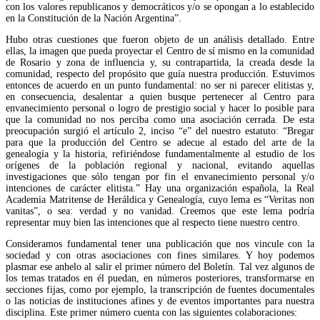
con los valores republicanos y democráticos y/o se opongan a lo establecido
en la Constitución de la Nación Argentina”.
Hubo otras cuestiones que fueron objeto de un análisis detallado. Entre
ellas, la imagen que pueda proyectar el Centro de sí mismo en la comunidad
de Rosario y zona de influencia y, su contrapartida, la creada desde la
comunidad, respecto del propósito que guía nuestra producción. Estuvimos
entonces de acuerdo en un punto fundamental: no ser ni parecer elitistas y,
en consecuencia, desalentar a quien busque pertenecer al Centro para
envanecimiento personal o logro de prestigio social y hacer lo posible para
que la comunidad no nos perciba como una asociación cerrada. De esta
preocupación surgió el artículo 2, inciso “e” del nuestro estatuto: “Bregar
para que la producción del Centro se adecue al estado del arte de la
genealogía y la historia, refiriéndose fundamentalmente al estudio de los
orígenes de la población regional y nacional, evitando aquellas
investigaciones que sólo tengan por fin el envanecimiento personal y/o
intenciones de carácter elitista.” Hay una organización española, la Real
Academia Matritense de Heráldica y Genealogía, cuyo lema es “Veritas non
vanitas”, o sea: verdad y no vanidad. Creemos que este lema podría
representar muy bien las intenciones que al respecto tiene nuestro centro.
Consideramos fundamental tener una publicación que nos vincule con la
sociedad y con otras asociaciones con fines similares. Y hoy podemos
plasmar ese anhelo al salir el primer número del Boletín. Tal vez algunos de
los temas tratados en él puedan, en números posteriores, transformarse en
secciones fijas, como por ejemplo, la transcripción de fuentes documentales
o las noticias de instituciones afines y de eventos importantes para nuestra
disciplina. Este primer número cuenta con las siguientes colaboraciones: