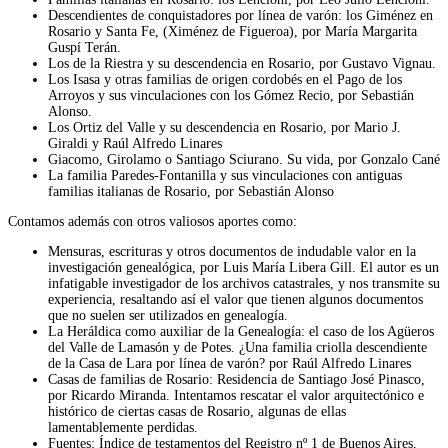
Descendientes de conquistadores por línea de varón: los Giménez en
Rosario y Santa Fe, (Ximénez de Figueroa), por María Margarita
Guspí Terán.
Los de la Riestra y su descendencia en Rosario, por Gustavo Vignau.
Los Isasa y otras familias de origen cordobés en el Pago de los
Arroyos y sus vinculaciones con los Gómez Recio, por Sebastián
Alonso.
Los Ortiz del Valle y su descendencia en Rosario, por Mario J.
Giraldi y Raúl Alfredo Linares
Giacomo, Girolamo o Santiago Sciurano. Su vida, por Gonzalo Cané
La familia Paredes-Fontanilla y sus vinculaciones con antiguas
familias italianas de Rosario, por Sebastián Alonso
Contamos además con otros valiosos aportes como:
Mensuras, escrituras y otros documentos de indudable valor en la
investigación genealógica, por Luis María Libera Gill. El autor es un
infatigable investigador de los archivos catastrales, y nos transmite su
experiencia, resaltando así el valor que tienen algunos documentos
que no suelen ser utilizados en genealogía.
La Heráldica como auxiliar de la Genealogía: el caso de los Agüeros
del Valle de Lamasón y de Potes. ¿Una familia criolla descendiente
de la Casa de Lara por línea de varón? por Raúl Alfredo Linares
Casas de familias de Rosario: Residencia de Santiago José Pinasco,
por Ricardo Miranda. Intentamos rescatar el valor arquitectónico e
histórico de ciertas casas de Rosario, algunas de ellas
lamentablemente perdidas.
Fuentes: Índice de testamentos del Registro nº 1 de Buenos Aires,