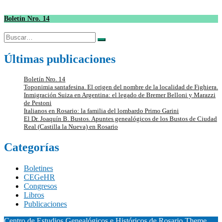
Boletín Nro. 14
Buscar:
Últimas publicaciones
Boletín Nro. 14
Toponimia santafesina. El origen del nombre de la localidad de Fighiera.
Inmigración Suiza en Argentina: el legado de Bremer Belloni y Marazzi
de Pestoni
Italianos en Rosario: la familia del lombardo Primo Garini
El Dr. Joaquín B. Bustos. Apuntes genealógicos de los Bustos de Ciudad
Real (Castilla la Nueva) en Rosario
Categorías
Boletines
CEGeHR
Congresos
Libros
Publicaciones
Centro de Estudios Genealógicos e Históricos de Rosario Theme